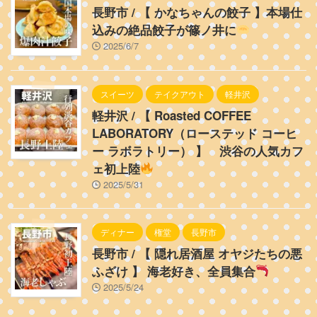
長野市 / 【 かなちゃんの餃子 】本場仕
込みの絶品餃子が篠ノ井に
2025/6/7
スイーツ
テイクアウト
軽井沢
軽井沢 / 【 Roasted COFFEE
LABORATORY（ローステッド コーヒ
ー ラボラトリー） 】 渋谷の人気カフ
ェ初上陸
2025/5/31
ディナー
権堂
長野市
長野市 / 【 隠れ居酒屋 オヤジたちの悪
ふざけ 】 海老好き、全員集合
2025/5/24