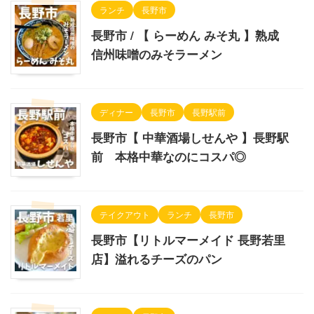
ランチ
長野市
長野市 / 【 らーめん みそ丸 】熟成
信州味噌のみそラーメン
ディナー
長野市
長野駅前
長野市【 中華酒場しせんや 】長野駅
前 本格中華なのにコスパ◎
テイクアウト
ランチ
長野市
長野市【リトルマーメイド 長野若里
店】溢れるチーズのパン