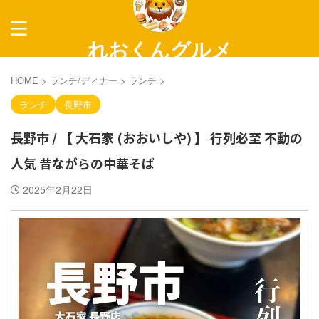
れおくんグルメ
～長野グルメ紹介～
HOME
>
ランチ/ディナー
>
ランチ
>
ランチ
長野市
長野市 / 【 大石家 (おおいしや) 】 行列必至 不動の
人気 昔ながらの中華そば
2025年2月22日