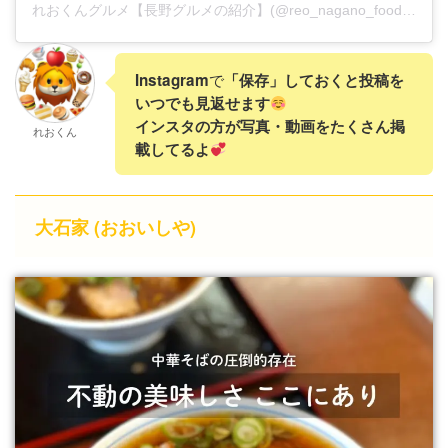
れおくんグルメ【長野グルメの紹介】(@reo_nagano_food)がシェアした投稿
で
Instagram
「保存」しておくと投稿を
いつでも見返せます
インスタの方が写真・動画をたくさん掲
れおくん
載してるよ
大石家 (おおいしや)