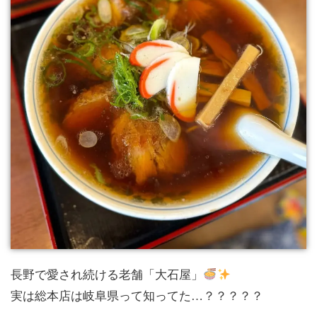
長野で愛され続ける老舗「大石屋」
実は総本店は岐阜県って知ってた…？？？？？