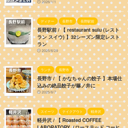
2026/1/1
ディナー
長野市
長野駅前
長野駅前 / 【 restaurant suiu (レスト
ラン スイウ) 】32シーズン限定レスト
ラン
2025/6/29
ランチ
長野市
長野市 / 【 かなちゃんの餃子 】本場仕
込みの絶品餃子が篠ノ井に
2025/6/7
スイーツ
テイクアウト
軽井沢
軽井沢 / 【 Roasted COFFEE
LABORATORY（ローステッド コーヒ