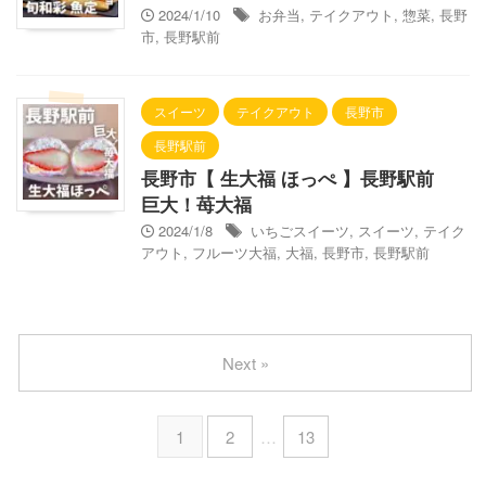
2024/1/10
お弁当
,
テイクアウト
,
惣菜
,
長野
市
,
長野駅前
スイーツ
テイクアウト
長野市
長野駅前
長野市【 生大福 ほっぺ 】長野駅前
巨大！苺大福
2024/1/8
いちごスイーツ
,
スイーツ
,
テイク
アウト
,
フルーツ大福
,
大福
,
長野市
,
長野駅前
Next »
1
2
…
13