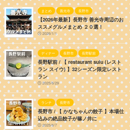
まとめ
善光寺
長野市
【2026年最新】長野市 善光寺周辺のお
ススメグルメまとめ ２０選！
2026/1/1
ディナー
長野市
長野駅前
長野駅前 / 【 restaurant suiu (レスト
ラン スイウ) 】32シーズン限定レスト
ラン
2025/6/29
ランチ
長野市
長野市 / 【 かなちゃんの餃子 】本場仕
込みの絶品餃子が篠ノ井に
2025/6/7