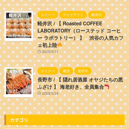
スイーツ
テイクアウト
軽井沢
軽井沢 / 【 Roasted COFFEE
LABORATORY（ローステッド コーヒ
ー ラボラトリー） 】 渋谷の人気カフ
ェ初上陸
2025/5/31
ディナー
権堂
長野市
長野市 / 【 隠れ居酒屋 オヤジたちの悪
ふざけ 】 海老好き、全員集合
2025/5/24
カテゴリ