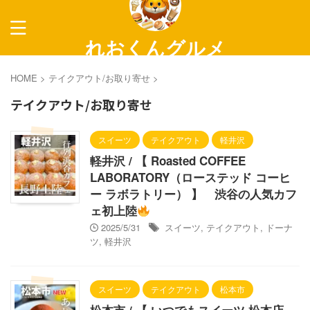
れおくんグルメ
～長野グルメ紹介～
HOME
>
テイクアウト/お取り寄せ
>
テイクアウト/お取り寄せ
スイーツ
テイクアウト
軽井沢
軽井沢 / 【 Roasted COFFEE
LABORATORY（ローステッド コーヒ
ー ラボラトリー） 】 渋谷の人気カフ
ェ初上陸
2025/5/31
スイーツ
,
テイクアウト
,
ドーナ
ツ
,
軽井沢
スイーツ
テイクアウト
松本市