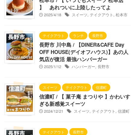
松本市 / 【 いつでもスイーツ 松本店
】 あれついに上陸したってよ
2025/4/18
スイーツ
,
テイクアウト
,
松本市
テイクアウト
ランチ
長野市
長野市 川中島 / 【DINER&CAFE Day
OFF HOUSE(デイオフハウス)】あの人
気店が復活 最強ハンバーガー
2025/1/12
ハンバーガー
,
長野市
スイーツ
テイクアウト
信濃町
信濃町 / 【 菓子庵 まつりや 】かわいす
ぎる新感覚スイーツ
2024/12/21
スイーツ
,
テイクアウト
,
信濃町
テイクアウト
長野市