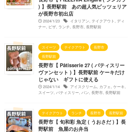
) 】長野駅前 あの超人気ピッツェリア
が長野市初出店
2024/1/23
イタリアン
,
テイクアウト
,
ディ
ナー
,
ピザ
,
ランチ
,
長野市
,
長野駅前
スイーツ
テイクアウト
長野市
長野駅前
長野市【 Pâtisserie 27 ( パティスリー
ヴァンセット ) 】長野駅前 ケーキだけ
じゃない ギフトに使える
2024/1/14
アイスクリーム
,
カフェ
,
ケーキ
,
スイーツ
,
パティスリー
,
パン
,
長野市
,
長野駅前
テイクアウト
ランチ
長野市
長野駅前
長野市【 旬和彩 魚定 ( うおさだ ) 】長
野駅前 魚屋のお弁当