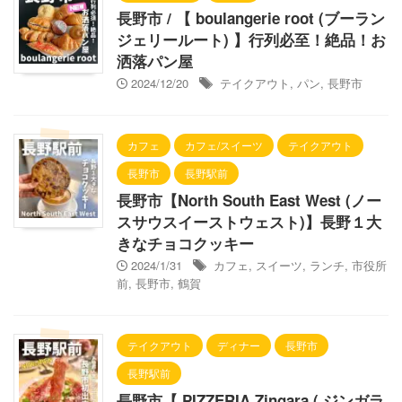
長野市 / 【 boulangerie root (ブーラン
ジェリールート) 】行列必至！絶品！お
洒落パン屋
2024/12/20
テイクアウト
,
パン
,
長野市
カフェ
カフェ/スイーツ
テイクアウト
長野市
長野駅前
長野市【North South East West (ノー
スサウスイーストウェスト)】長野１大
きなチョコクッキー
2024/1/31
カフェ
,
スイーツ
,
ランチ
,
市役所
前
,
長野市
,
鶴賀
テイクアウト
ディナー
長野市
長野駅前
長野市【 PIZZERIA Zingara ( ジンガラ