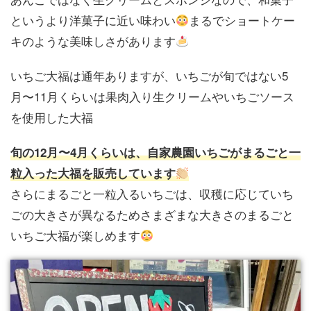
というより洋菓子に近い味わい
まるでショートケー
キのような美味しさがあります
いちご大福は通年ありますが、いちごが旬ではない5
月〜11月くらいは果肉入り生クリームやいちごソース
を使用した大福
旬の12月〜4月くらいは、自家農園いちごがまるごと一
粒入った大福を販売しています
さらにまるごと一粒入るいちごは、収穫に応じていち
ごの大きさが異なるためさまざまな大きさのまるごと
いちご大福が楽しめます