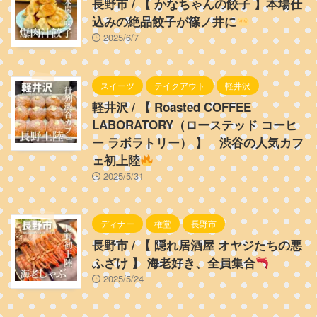
長野市 / 【 かなちゃんの餃子 】本場仕
込みの絶品餃子が篠ノ井に
2025/6/7
スイーツ
テイクアウト
軽井沢
軽井沢 / 【 Roasted COFFEE
LABORATORY（ローステッド コーヒ
ー ラボラトリー） 】 渋谷の人気カフ
ェ初上陸
2025/5/31
ディナー
権堂
長野市
長野市 / 【 隠れ居酒屋 オヤジたちの悪
ふざけ 】 海老好き、全員集合
2025/5/24