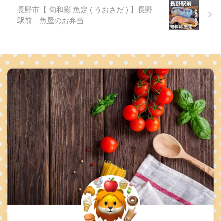
長野市【 旬和彩 魚定 ( うおさだ ) 】長野
駅前 魚屋のお弁当