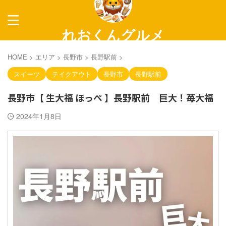
れおくんグルメ
～長野グルメ紹介～
HOME
>
エリア
>
長野市
>
長野駅前
>
スイーツ
テイクアウト
長野市
長野駅前
長野市【 生大福 ほっぺ 】長野駅前 巨大！苺大福
2024年1月8日