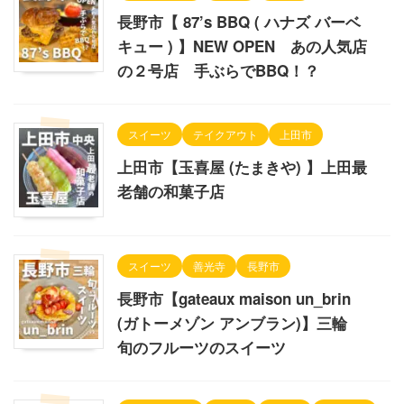
長野市【 87’s BBQ ( ハナズ バーベ
キュー ) 】NEW OPEN あの人気店
の２号店 手ぶらでBBQ！？
スイーツ
テイクアウト
上田市
上田市【玉喜屋 (たまきや) 】上田最
老舗の和菓子店
スイーツ
善光寺
長野市
長野市【gateaux maison un_brin
(ガトーメゾン アンブラン)】三輪
旬のフルーツのスイーツ