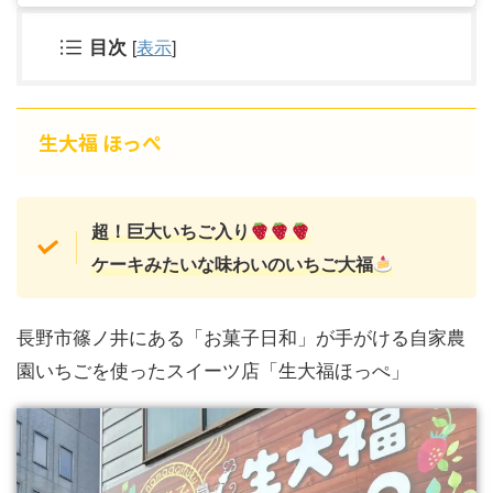
目次
[
表示
]
生大福 ほっぺ
超！巨大いちご入り
ケーキみたいな味わいのいちご大福
長野市篠ノ井にある「お菓子日和」が手がける自家農
園いちごを使ったスイーツ店「生大福ほっぺ」