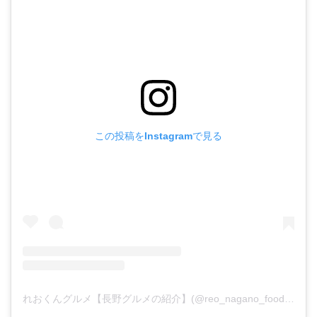
この投稿をInstagramで見る
れおくんグルメ【長野グルメの紹介】(@reo_nagano_food)がシェアした投稿