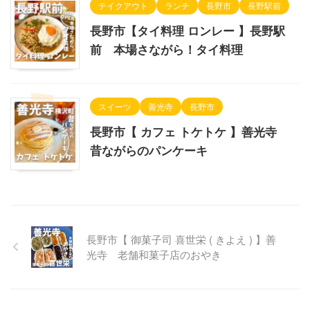
テイクアウト
ランチ
長野市
長野駅前
長野市【タイ料理 ロンレー 】長野駅
前 本場さながら！タイ料理
スイーツ
善光寺
長野市
長野市【 カフェ トケトケ 】善光寺
昔ながらのパンケーキ
長野市【 御菓子司 喜世栄 ( きよえ ) 】善
光寺 老舗和菓子店のおやき