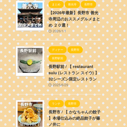
まとめ
善光寺
長野市
【2026年最新】長野市 善光
寺周辺のおススメグルメまと
め ２０選！
2026/1/1
ディナー
長野市
長野駅前
長野駅前 / 【 restaurant
suiu (レストラン スイウ) 】
32シーズン限定レストラン
2025/6/29
ランチ
長野市
長野市 / 【 かなちゃんの餃子
】本場仕込みの絶品餃子が篠
ノ井に