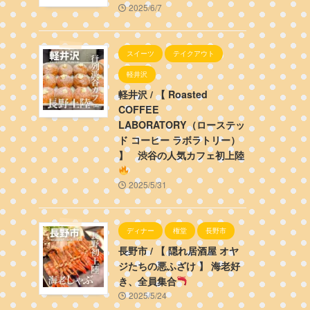
2025/6/7
スイーツ
テイクアウト
軽井沢
軽井沢 / 【 Roasted
COFFEE
LABORATORY（ローステッ
ド コーヒー ラボラトリー）
】 渋谷の人気カフェ初上陸
2025/5/31
ディナー
権堂
長野市
長野市 / 【 隠れ居酒屋 オヤ
ジたちの悪ふざけ 】 海老好
き、全員集合
2025/5/24