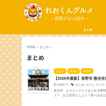
れおくんグルメ
～長野グルメ紹介～
まとめ
HOME
>
まとめ
>
まとめ
まとめ
善光寺
長野市
【2026年最新】長野市 善光
2026/1/1
まとめ
,
カフェ
,
ランチ
,
善光寺 おススメグルメまとめ 長野
う？ お土産何にしよう？食べ歩きは何が