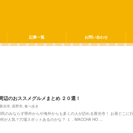
記事一覧
お問い合わせ
寺周辺のおススメグルメまとめ ２０選！
善光寺
,
長野市
,
食べ歩き
県民のみならず県外からや海外からも多くの人が訪れる善光寺！ お昼どこに
人気？穴場スポットあるのかな？ １．MACCHA HO ...