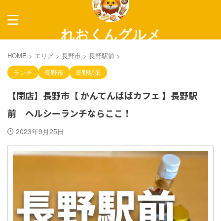
れおくんグルメ
～長野グルメ紹介～
HOME
>
エリア
>
長野市
>
長野駅前
>
ランチ
長野市
長野駅前
【閉店】長野市【 かんてんぱぱカフェ 】長野駅
前 ヘルシーランチならここ！
2023年9月25日