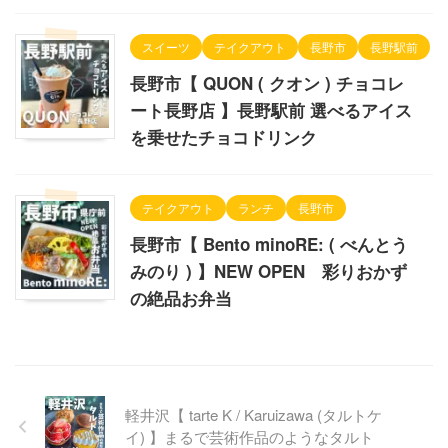
スイーツ
テイクアウト
長野市
長野駅前
長野市【 QUON ( クオン ) チョコレ
ート長野店 】長野駅前 選べるアイス
を乗せたチョコドリンク
テイクアウト
ランチ
長野市
長野市【 Bento minoRE: ( べんとう
みのり ) 】NEW OPEN 彩りおかず
の絶品お弁当
軽井沢【 tarte K / Karuizawa (タルトケ
イ) 】まるで芸術作品のようなタルト