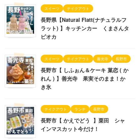
スイーツ
テイクアウト
長野県【Natural Flatt(ナチュラルフ
ラット) 】キッチンカー くまさんタ
ピオカ
スイーツ
テイクアウト
善光寺
長野市
長野市【 しふぉん＆ケーキ 菓恋 ( か
れん ) 】善光寺 果実そのまま！か
き氷
テイクアウト
ランチ
長野市
長野市【 かえでどう 】栗田 シャ
インマスカット今だけ！