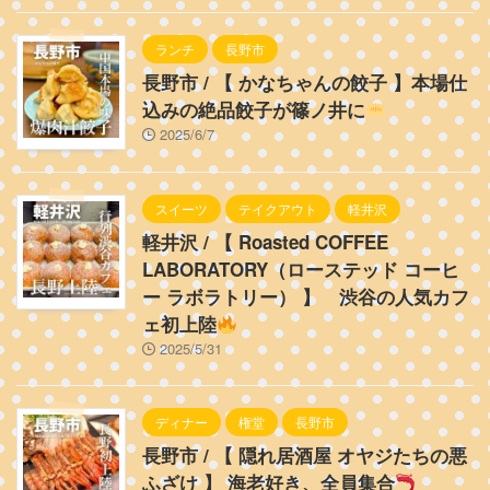
ランチ
長野市
長野市 / 【 かなちゃんの餃子 】本場仕
込みの絶品餃子が篠ノ井に
2025/6/7
スイーツ
テイクアウト
軽井沢
軽井沢 / 【 Roasted COFFEE
LABORATORY（ローステッド コーヒ
ー ラボラトリー） 】 渋谷の人気カフ
ェ初上陸
2025/5/31
ディナー
権堂
長野市
長野市 / 【 隠れ居酒屋 オヤジたちの悪
ふざけ 】 海老好き、全員集合