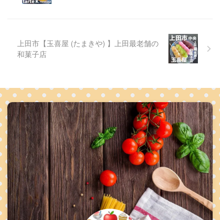
上田市【玉喜屋 (たまきや) 】上田最老舗の
和菓子店