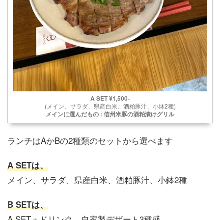
A SET ¥1,500-
(メイン、サラダ、県産白米、酒粕豚汁、小鉢2種)
メインに選んだもの : 信州米豚の酒粕漬けグリル
ランチはAかBの2種類のセットから選べます
A SETは、
メイン、サラダ、県産白米、酒粕豚汁、小鉢2種
B SETは、
A SET＋ドリンク、自家製デザート3種盛