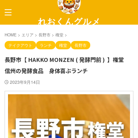
れおくんグルメ
～長野グルメ紹介～
HOME
>
エリア
>
長野市
>
権堂
>
テイクアウト
ランチ
権堂
長野市
長野市【 HAKKO MONZEN ( 発酵門前 ) 】権堂
信州の発酵食品 身体喜ぶランチ
2023年9月14日