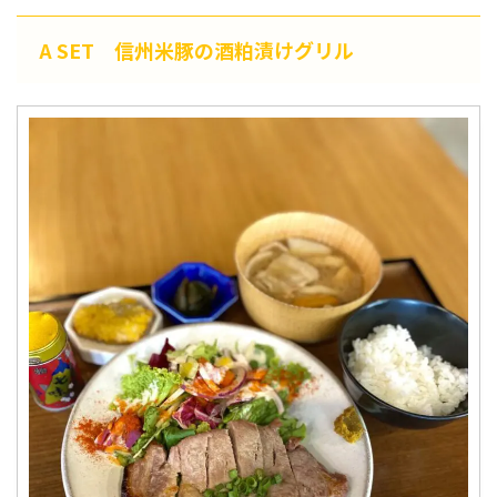
A SET 信州米豚の酒粕漬けグリル