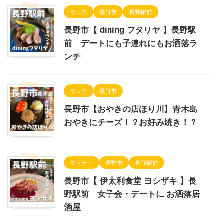
ランチ
長野市
長野駅前
長野市【 dining フタリヤ 】長野駅
前 デートにも子連れにもお洒落ラ
ンチ
ランチ
長野市
長野市【おやきの店ほり川】青木島
おやきにチーズ！？お好み焼き！？
ディナー
長野市
長野駅前
長野市【 伊太利食堂 ヨシザキ 】長
野駅前 女子会・デートに お洒落居
酒屋