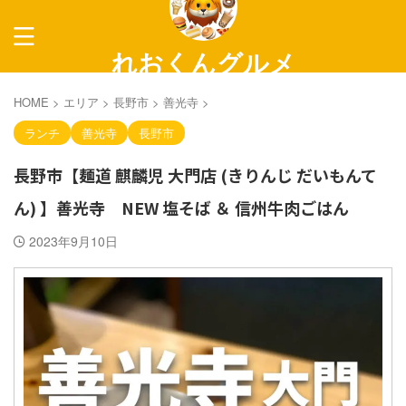
れおくんグルメ
～長野グルメ紹介～
HOME
>
エリア
>
長野市
>
善光寺
>
ランチ
善光寺
長野市
長野市【麺道 麒麟児 大門店 (きりんじ だいもんて
ん) 】善光寺 NEW 塩そば ＆ 信州牛肉ごはん
2023年9月10日