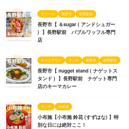
スイーツ
長野市
長野駅前
長野市【 ＆sugar ( アンドシュガー
) 】長野駅前 バブルワッフル専門
店
テイクアウト
ランチ
長野市
長野駅前
長野市【 nugget stand ( ナゲットス
タンド ) 】長野駅前 ナゲット専門
店のキーマカレー
ランチ
小布施
小布施【小布施 鈴花 (すずはな) 】特
別な日には絶対ここ！