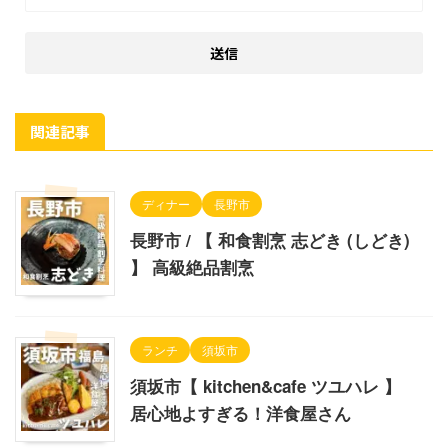
関連記事
ディナー
長野市
長野市 / 【 和食割烹 志どき (しどき)
】 高級絶品割烹
ランチ
須坂市
須坂市【 kitchen&cafe ツユハレ 】
居心地よすぎる！洋食屋さん