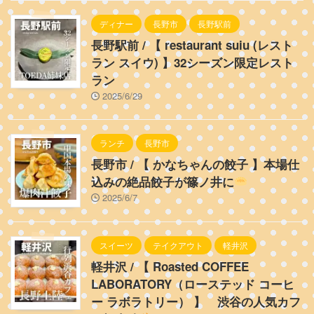
ディナー
長野市
長野駅前
長野駅前 / 【 restaurant suiu (レスト
ラン スイウ) 】32シーズン限定レスト
ラン
2025/6/29
ランチ
長野市
長野市 / 【 かなちゃんの餃子 】本場仕
込みの絶品餃子が篠ノ井に
2025/6/7
スイーツ
テイクアウト
軽井沢
軽井沢 / 【 Roasted COFFEE
LABORATORY（ローステッド コーヒ
ー ラボラトリー） 】 渋谷の人気カフ