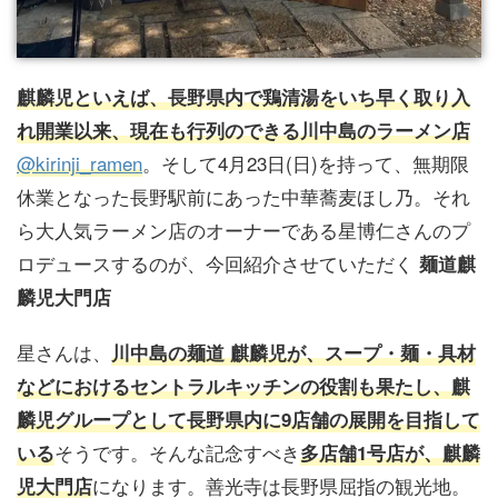
麒麟児といえば、長野県内で鶏清湯をいち早く取り入
れ開業以来、現在も行列のできる川中島のラーメン店
@kirinji_ramen
。そして4月23日(日)を持って、無期限
休業となった長野駅前にあった中華蕎麦ほし乃。それ
ら大人気ラーメン店のオーナーである星博仁さんのプ
ロデュースするのが、今回紹介させていただく
麺道麒
麟児大門店
星さんは、
川中島の麺道 麒麟児が、スープ・麺・具材
などにおけるセントラルキッチンの役割も果たし、麒
麟児グループとして長野県内に9店舗の展開を目指して
そうです。そんな記念すべき
いる
多店舗1号店が、麒麟
になります。善光寺は長野県屈指の観光地。
児大門店