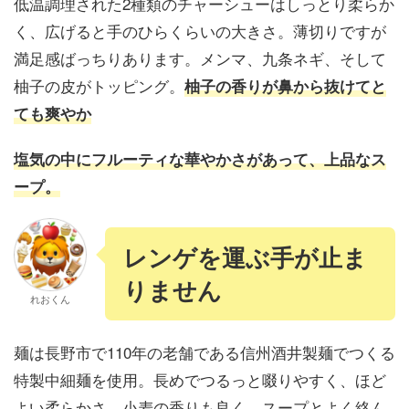
低温調理された2種類のチャーシューはしっとり柔らか
く、広げると手のひらくらいの大きさ。薄切りですが
満足感ばっちりあります。メンマ、九条ネギ、そして
柚子の皮がトッピング。
柚子の香りが鼻から抜けてと
ても爽やか
塩気の中にフルーティな華やかさがあって、上品なス
ープ。
レンゲを運ぶ手が止ま
りません
れおくん
麺は長野市で110年の老舗である信州酒井製麺でつくる
特製中細麺を使用。長めでつるっと啜りやすく、ほど
よい柔らかさ、小麦の香りも良く、スープとよく絡ん