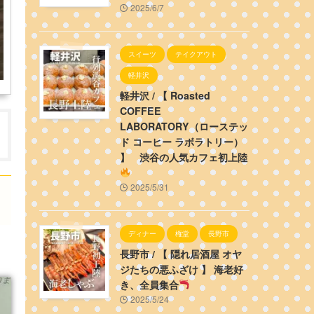
2025/6/7
スイーツ
テイクアウト
軽井沢
軽井沢 / 【 Roasted
COFFEE
LABORATORY（ローステッ
ド コーヒー ラボラトリー）
】 渋谷の人気カフェ初上陸
2025/5/31
ディナー
権堂
長野市
長野市 / 【 隠れ居酒屋 オヤ
ジたちの悪ふざけ 】 海老好
き、全員集合
2025/5/24