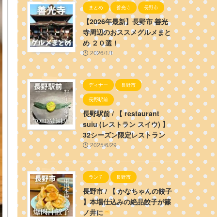
まとめ
善光寺
長野市
【2026年最新】長野市 善光
寺周辺のおススメグルメまと
め ２０選！
2026/1/1
ディナー
長野市
長野駅前
長野駅前 / 【 restaurant
suiu (レストラン スイウ) 】
32シーズン限定レストラン
2025/6/29
ランチ
長野市
長野市 / 【 かなちゃんの餃子
】本場仕込みの絶品餃子が篠
ノ井に