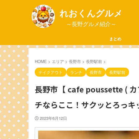
れおくんグルメ
～長野グルメ紹介～
まとめ
HOME
>
エリア
>
長野市
>
長野駅前
>
テイクアウト
ランチ
長野市
長野駅前
長野市【 cafe poussett
チならここ！サクッとろっキ
2023年6月12日