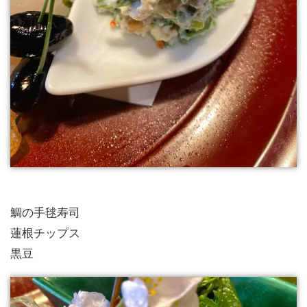
鯛の手毬寿司
蓮根チップス
黒豆