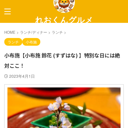
れおくんグルメ
～長野グルメ紹介～
HOME
>
ランチ/ディナー
>
ランチ
>
ランチ
小布施
小布施【小布施 鈴花 (すずはな) 】特別な日には絶
対ここ！
2023年4月1日