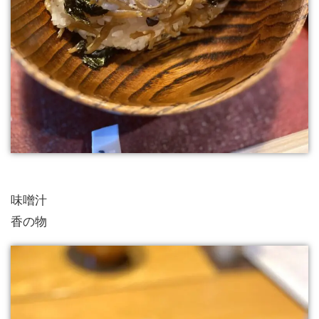
味噌汁
香の物