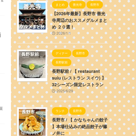
 &
まとめ
善光寺
長野市
【2026年最新】長野市 善光
寺周辺のおススメグルメまと
め ２０選！
2026/1/1
洒
ディナー
長野市
長野駅前
長野駅前 / 【 restaurant
suiu (レストラン スイウ) 】
32シーズン限定レストラン
2025/6/29
菓
ランチ
長野市
長野市 / 【 かなちゃんの餃子
】本場仕込みの絶品餃子が篠
ノ井に