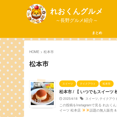
れおくんグルメ
～長野グルメ紹介～
まとめ
HOME
>
松本市
松本市
スイーツ
テイクアウト
松本市
松本市 / 【 いつでもスイー
2025/4/18
スイーツ
,
テイクアウ
この投稿をInstagramで見る れおく
イーツ 松本店
話題の無人販売 & .