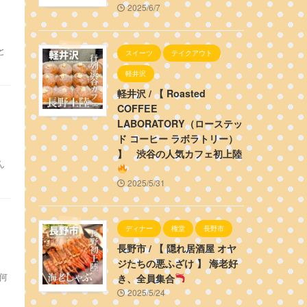
2025/6/7
と
スイーツ
テイクアウト
軽井沢
軽井沢 / 【 Roasted
COFFEE
LABORATORY（ローステッ
ド コーヒー ラボラトリー）
】 渋谷の人気カフェ初上陸
ん
2025/5/31
ディナー
権堂
長野市
長野市 / 【 隠れ居酒屋 オヤ
ジたちの悪ふざけ 】 海老好
、何
き、全員集合
2025/5/24