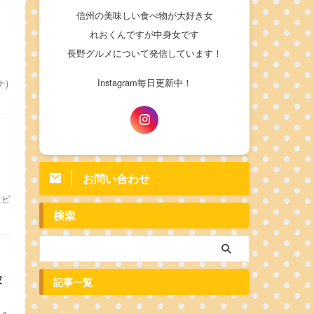
信州の美味しい食べ物が大好き女
れおくんですが中身女です
長野グルメについて発信しています！
Instagram毎日更新中！
ナ)
お問い合わせ
生ビ
検索
験
記事一覧