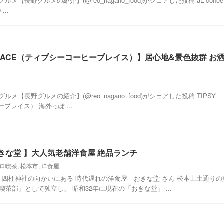
ルメ【長野グルメの紹介】(@reo_nagano_food)がシェアした投稿 aL coffee
..
FEE PLACE（ティプシーコーヒープレイス）】居心地&景色抜群 お
グルメ【長野グルメの紹介】(@reo_nagano_food)がシェアした投稿 TIPSY
ープレイス） 海外っぽ ...
きな堂 】大人気老舗洋食屋 絶品ランチ
ロ喫茶
,
松本市
,
洋食屋
・四柱神社の向かいにある 時代遅れの洋食屋 おきな堂 さん 松本上土通りの
茶部」として独立し、 昭和32年に現在の「おきな堂」 ...