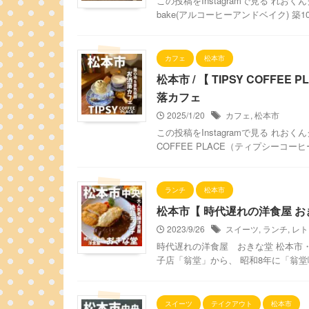
この投稿をInstagramで見る れおくんグ
bake(アルコーヒーアンドベイク) 築10 .
カフェ
松本市
松本市 / 【 TIPSY COF
落カフェ
2025/1/20
カフェ
,
松本市
この投稿をInstagramで見る れおくん
COFFEE PLACE（ティプシーコーヒ
ランチ
松本市
松本市【 時代遅れの洋食屋 お
2023/9/26
スイーツ
,
ランチ
,
レト
時代遅れの洋食屋 おきな堂 松本市
子店「翁堂」から、 昭和8年に「翁堂喫
スイーツ
テイクアウト
松本市