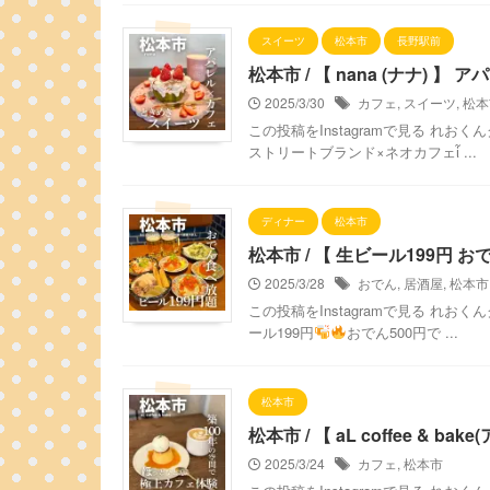
スイーツ
松本市
長野駅前
松本市 / 【 nana (ナナ) 】 ア
2025/3/30
カフェ
,
スイーツ
,
松本
この投稿をInstagramで見る れおくん
ストリートブランド×ネオカフェἷ ...
ディナー
松本市
松本市 / 【 生ビール199円 
2025/3/28
おでん
,
居酒屋
,
松本市
この投稿をInstagramで見る れおく
ール199円
おでん500円で ...
松本市
松本市 / 【 aL coffee &
2025/3/24
カフェ
,
松本市