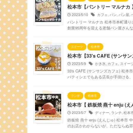
松本市【パントリー マルナカ
2023/5/10
カフェ
,
パン
,
パン屋
,
パントリー マルナカ 松本市本町通り
創業95周年を迎える老舗パン屋さん
スイーツ
松本市
松本市【33's CAFE (サ
2023/5/9
かき氷
,
カフェ
,
スイー
33's CAFE (サンサンズカフェ) 
パティシエでもある店長が手掛ける、甘
ランチ
松本市
松本市【 鉄板焼 燕十 enju
2023/5/7
ディナー
,
ランチ
,
松本
鉄板焼 燕十 enju (えんじゅ) 松本
のお店かわからないが、ただならぬ雰囲