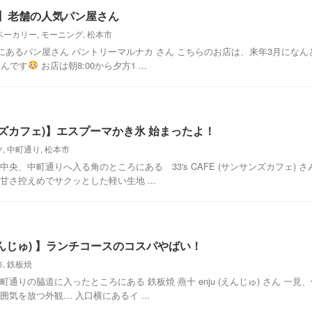
 】老舗の人気パン屋さん
ベーカリー
,
モーニング
,
松本市
にあるパン屋さん パントリーマルナカ さん こちらのお店は、来年3月になん
なんです
お店は朝8:00から夕方1 ...
ンサンズカフェ)】エスプーマかき氷 始まったよ！
ツ
,
中町通り
,
松本市
松本市中央、中町通りへ入る角のところにある 33's CAFE (サンサンズカフェ) さ
さ控えめでサクッとした軽い生地 ...
 (えんじゅ) 】ランチコースのコスパやばい！
市
,
鉄板焼
市 中町通りの脇道に入ったところにある 鉄板焼 燕十 enju (えんじゅ) さん 一見
気を放つ外観… 入口横にあるイ ...