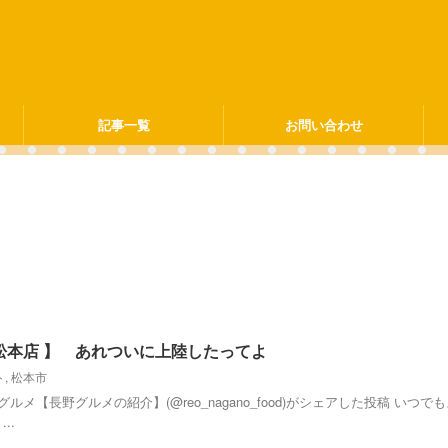
記事一覧
お問い合わせ
ツ 松本店 】 あれついに上陸したってよ
ト
,
松本市
んグルメ【長野グルメの紹介】(@reo_nagano_food)がシェアした投稿 いつで
..