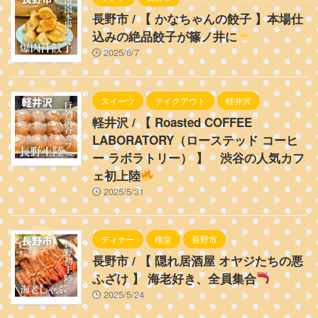
長野市 / 【 かなちゃんの餃子 】本場仕
込みの絶品餃子が篠ノ井に
2025/6/7
スイーツ
テイクアウト
軽井沢
軽井沢 / 【 Roasted COFFEE
LABORATORY（ローステッド コーヒ
ー ラボラトリー） 】 渋谷の人気カフ
ェ初上陸
2025/5/31
ディナー
権堂
長野市
長野市 / 【 隠れ居酒屋 オヤジたちの悪
ふざけ 】 海老好き、全員集合
2025/5/24