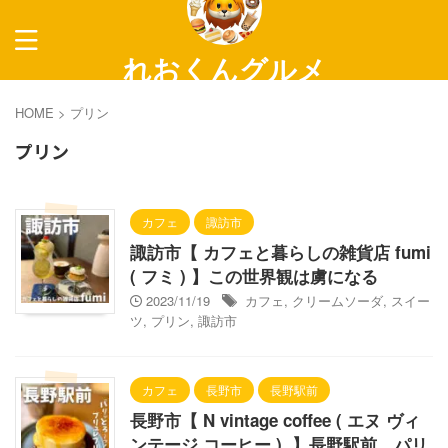
れおくんグルメ
～長野グルメ紹介～
HOME
>
プリン
プリン
カフェ
諏訪市
諏訪市【 カフェと暮らしの雑貨店 fumi
( フミ ) 】この世界観は虜になる
2023/11/19
カフェ
,
クリームソーダ
,
スイー
ツ
,
プリン
,
諏訪市
カフェ
長野市
長野駅前
長野市【 N vintage coffee ( エヌ ヴィ
ンテージ コーヒー ) 】長野駅前 パリ