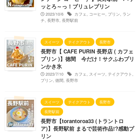
ッとろ～っ！ブリュレプリン
2023/10/6
カフェ
,
コーヒー
,
プリン
,
ラン
チ
,
長野市
,
長野駅前
スイーツ
テイクアウト
長野市
長野市【 CAFE PURIN 長野店 ( カフェ
プリン )】徳間 今だけ！サクふわプリ
ンかき氷
2023/7/10
カフェ
,
スイーツ
,
テイクアウト
,
プリン
,
徳間
,
長野市
スイーツ
テイクアウト
長野市
長野駅前
長野市【torantoroa33 (トラントロ
ア)】長野駅前 まるで芸術作品!?感動プ
リン